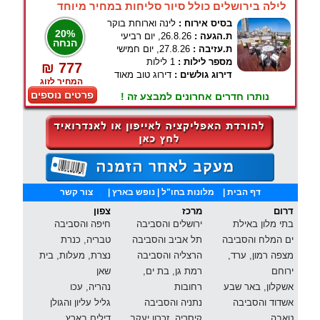
לילה בירושלים כולל סיור סליחות במחיר מיוחד
בסיס אירוח :
לינה וארוחת בוקר
20%
ת.הגעה :
26.8.26, יום רביעי
הנחה
ת.עזיבה :
27.8.26, יום חמישי
מספר לילות :
1 לילות
₪ 777
דירוג גולשים :
דירוג טוב מאוד
המחיר לזוג
פרטים נוספים
נותרו חדרים אחרונים למבצע זה !
דף הבית
|
מלונות בחו"ל
| נופש בארץ |
צור קשר
דרום
מרכז
צפון
בתי מלון באילת
ירושלים והסביבה
חיפה והסביבה
ים המלח והסביבה
תל אביב והסביבה
טבריה, כנרת
מצפה רמון, ערד,
הרצליה והסביבה
נצרת, מעלות, בית
ירוחם
רמת גן, בת ים,
שאן
אשקלון, באר שבע
רחובות
נהריה, עכו
אשדוד והסביבה
נתניה והסביבה
גליל עליון והגולן
טאבה
קיסריה, זכרון יעקב
דילים בארץ