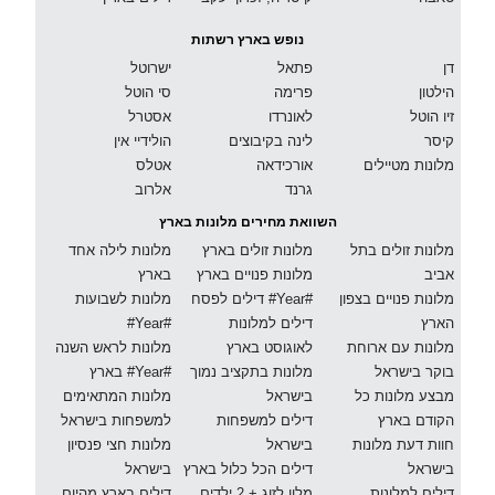
נופש בארץ רשתות
דן
פתאל
ישרוטל
הילטון
פרימה
סי הוטל
זיו הוטל
לאונרדו
אסטרל
קיסר
לינה בקיבוצים
הולידיי אין
מלונות מטיילים
אורכידאה
אטלס
גרנד
אלרוב
השוואת מחירים מלונות בארץ
מלונות זולים בתל
מלונות זולים בארץ
מלונות לילה אחד
אביב
מלונות פנויים בארץ
בארץ
מלונות פנויים בצפון
דילים לפסח #Year#
מלונות לשבועות
הארץ
דילים למלונות
#Year#
מלונות עם ארוחת
לאוגוסט בארץ
מלונות לראש השנה
בוקר בישראל
מלונות בתקציב נמוך
בארץ #Year#
מבצע מלונות כל
בישראל
מלונות המתאימים
הקודם בארץ
דילים למשפחות
למשפחות בישראל
חוות דעת מלונות
בישראל
מלונות חצי פנסיון
בישראל
דילים הכל כלול בארץ
בישראל
דילים למלונות
מלון לזוג + 2 ילדים
דילים בארץ מהיום