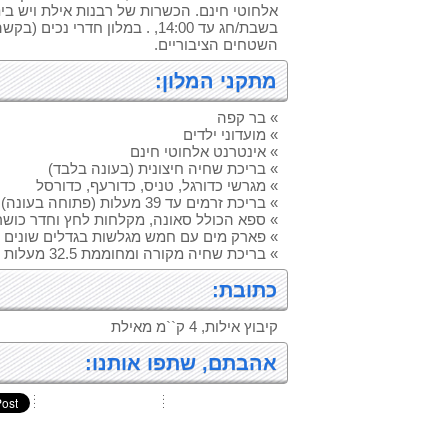
אלחוטי חינם. הכשרות של רבנות אילת ויש בית
בשבת/חג עד 14:00, . במלון חדרי נכ
השטחים הציבוריים.
מתקני המלון:
» בר קפה
» מועדוני ילדים
» אינטרנט אלחוטי חינם
» בריכת שחיה חיצונית (בעונה בלבד)
» מגרשי כדורגל, טניס, כדורעף, כדורסל
» בריכת זרמים עד 39 מעלות ‏(פתוחה בעונה)
» ספא הכולל סאונה, מקלחות לחץ וחדר כושר
» פארק מים עם חמש מגלשות בגדלים שונים (
» בריכת שחיה מקורה ומחוממת 32.5 ‏מעלות - ‏פתוחה כל השנה
כתובת:
קיבוץ אילות, 4 ק``מ מאילת
אהבתם, שתפו אותנו: