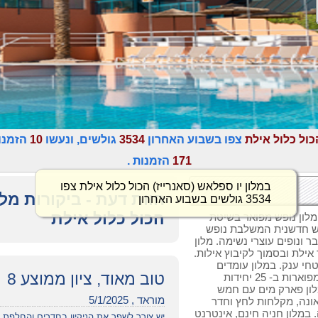
כול כלול אילת
צפו בשבוע האחרון
3534
גולשים, ונעשו
10
הזמנו
171
הזמנות .
במלון יו ספלאש (סאנרייז) הכול כלול אילת צפו
חוות דעת - ביקורות מלו
3534 גולשים בשבוע האחרון
הכול כלול אילת
 מלון נופש מפואר בשיטת
ש חדשנית המשלבת נופש
 ונופים עוצרי נשימה. מלון
אילת ובסמוך לקיבוץ אילות.
חי ענק. במלון עומדים
טוב מאוד, ציון ממוצע 8
לרשות המתארחים 279 חדרי אירוח וסוויטות מפוארות ב- 25 יחידות
מלון פארק מים עם חמש
מוראד , 5/1/2025
אונה, מקלחות לחץ וחדר
 במלון חניה חינם, אינטרנט
יש צורך לשפר את הניקיון בחדרים והחלפת 