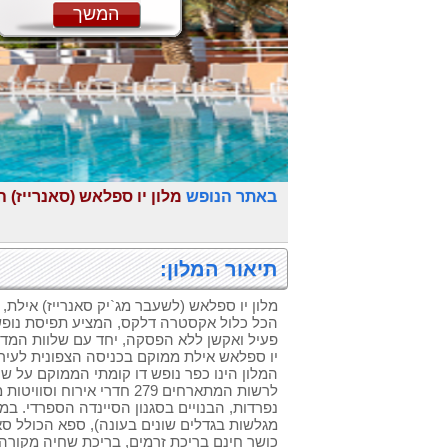
המשך
באתר הנופש
מלון יו ספלאש (סאנרייז) ה
תיאור המלון:
מלון יו ספלאש (לשעבר מג`יק סאנרייז) אילת,
הכל כלול אקסטרה דלקס, המציע תפיסת נופ
פעיל ואקשן ללא הפסקה, יחד עם שלוות המדבר
יו ספלאש אילת ממוקם בכניסה הצפונית לעיר 
המלון הינו כפר נופש דו קומתי הממוקם על שט
נפרדות, הבנויים בסגנון הסיינדה הספרדי. ב
מגלשות בגדלים שונים בעונה), ספא הכולל ס
כושר חינם בריכת זרמים, בריכת שחיה מקורה.