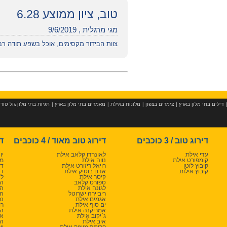
טוב, ציון ממוצע 6.28
מגי מרגלית , 9/6/2019
צוות הבידור מקסימים, אוכל בשפע תודה ר
דילים בתי מלון בארץ
|
צימרים בצפון
|
מלונות באילת
|
מאמרים בתי מלון בארץ
|
תגיות בתי מלון גול טור
דירוג טוב / 3 כוכבים
דירוג טוב מאוד / 4 כוכבים
די
עדי אילת
לאונרדו קלאב אילת
יו
קומפורט אילת
נווה אילת
מג
קיבוץ לוטן
רויאל ריזורט אילת
דן
קיבוץ אילות
אדם בוטיק אילת
דן
קיסר אילת
לא
ספורט קלאב
הר
לגונה אילת
הר
ריביירה ישרוטל
הר
אגמים אילת
נפ
ים סוף אילת
רו
אמריקנה אילת
המ
ג`יקוב אילת
או
איב אילת
הר