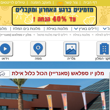
דף הבית
|
צור קשר
|
מעקב הזמנה
|
טיולים לוייטנאם
|
ל
|
דילים בארץ
|
מלונות באילת
|
מלונות בים המלח
|
מלונ
ילים לאילת
<
מלונות באילת
<
דילים לרשת מלנות פתאל
<
מלון יו ספלאש (סאנרייז)
וידאו
ני המלון
גלריה
מפה
מלון יו ספלאש (סאנרייז) הכול כלול אילת