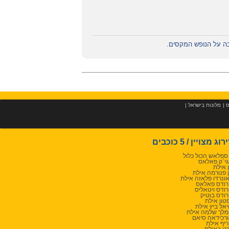
בה על הנופש המקסים.
ס
|
מלונות בישראל
|
רוג מצויין / 5 כוכבים
 ספלאש הכול כלול
י`ק פאלאס
 אילת
 פנורמה אילת
ונרדו פלאזה אילת
ודס פאלאס
ודס ויטאליס
ודס בוטיק
טון אילת
יאל ביץ אילת
לך שלמה אילת
רכידאה סיאם
יף אילת