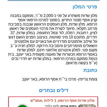
פרטי המלון
מלון שדות משתרע על פני כ-2,000 מ``ר, ממוקם במבנה
קניון אסף סנטר החדש, בסמוך למרכז הרפואי אסף
הרופא. מלון שדות, מלון העסקים הראשון שנבנה בסביבת
מרחב חקלאי, מיועד לשרת את מרכזי העסקים של ראשון
לציון, רחובות, רמלה, לוד ונמל התעופה. במלון שדות, 37
חדרים, מתוכם 10 מיני סוויטות. בעיצוב הפנים הושם דגש
על שילוב אלמנטים מודרניים-אורבאניים עם אלמנטים
השאולים מהמרחבים והסביבה הירוקה. למלון חניה ע``ב
מקום פנוי. למלון אינטרנט אלחוטי חינם. למלון שדות
באסף הרופא הכשרות של מועצה מקומית באר יעקב. בית
כנסת ממוקם במרכז הרפואי. במלון שדות יש חדרי נכים
(ע``פ בקשה מראש).
כתובת
צומת צריפין- מרכז בי``ח אסף הרופא, באר יעקב
דילים נבחרים
מלון שדות אסף הרופא, 1 לילות ,אמצ"ש
בסיס אירוח :
לינה בלבד