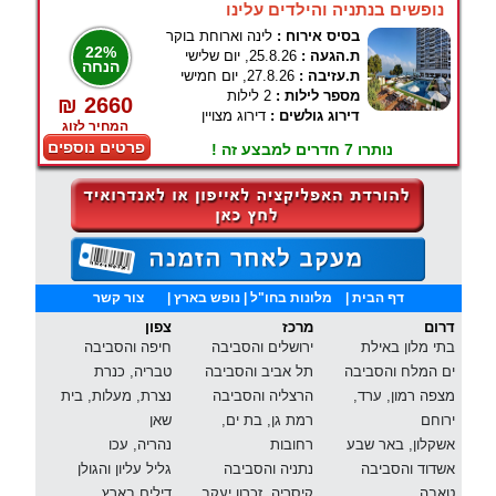
נופשים בנתניה והילדים עלינו
בסיס אירוח :
לינה וארוחת בוקר
22%
ת.הגעה :
25.8.26, יום שלישי
הנחה
ת.עזיבה :
27.8.26, יום חמישי
מספר לילות :
2 לילות
₪ 2660
דירוג גולשים :
דירוג מצויין
המחיר לזוג
פרטים נוספים
נותרו 7 חדרים למבצע זה !
דף הבית
|
מלונות בחו"ל
| נופש בארץ |
צור קשר
דרום
מרכז
צפון
בתי מלון באילת
ירושלים והסביבה
חיפה והסביבה
ים המלח והסביבה
תל אביב והסביבה
טבריה, כנרת
מצפה רמון, ערד,
הרצליה והסביבה
נצרת, מעלות, בית
ירוחם
רמת גן, בת ים,
שאן
אשקלון, באר שבע
רחובות
נהריה, עכו
אשדוד והסביבה
נתניה והסביבה
גליל עליון והגולן
טאבה
קיסריה, זכרון יעקב
דילים בארץ