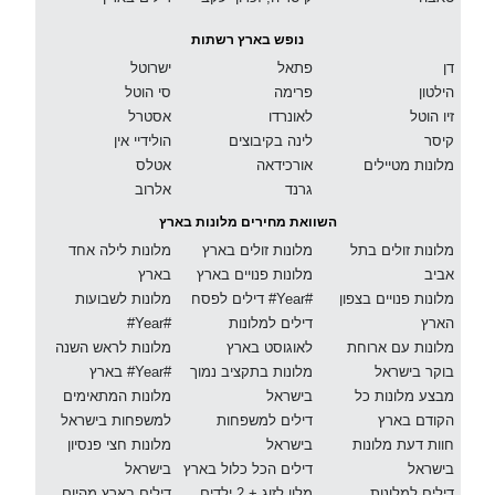
נופש בארץ רשתות
דן
פתאל
ישרוטל
הילטון
פרימה
סי הוטל
זיו הוטל
לאונרדו
אסטרל
קיסר
לינה בקיבוצים
הולידיי אין
מלונות מטיילים
אורכידאה
אטלס
גרנד
אלרוב
השוואת מחירים מלונות בארץ
מלונות זולים בתל
מלונות זולים בארץ
מלונות לילה אחד
אביב
מלונות פנויים בארץ
בארץ
מלונות פנויים בצפון
דילים לפסח #Year#
מלונות לשבועות
הארץ
דילים למלונות
#Year#
מלונות עם ארוחת
לאוגוסט בארץ
מלונות לראש השנה
בוקר בישראל
מלונות בתקציב נמוך
בארץ #Year#
מבצע מלונות כל
בישראל
מלונות המתאימים
הקודם בארץ
דילים למשפחות
למשפחות בישראל
חוות דעת מלונות
בישראל
מלונות חצי פנסיון
בישראל
דילים הכל כלול בארץ
בישראל
דילים למלונות
מלון לזוג + 2 ילדים
דילים בארץ מהיום