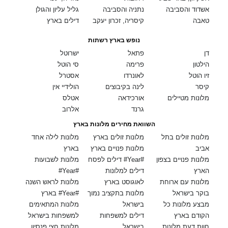
אשדוד והסביבה
נתניה והסביבה
גליל עליון והגולן
טאבה
קיסריה, זכרון יעקב
דילים בארץ
נופש בארץ רשתות
דן
פתאל
ישרוטל
הילטון
פרימה
סי הוטל
זיו הוטל
לאונרדו
אסטרל
קיסר
לינה בקיבוצים
הולידיי אין
מלונות מטיילים
אורכידאה
אטלס
גרנד
אלרוב
השוואת מחירים מלונות בארץ
מלונות זולים בתל
מלונות זולים בארץ
מלונות לילה אחד
אביב
מלונות פנויים בארץ
בארץ
מלונות פנויים בצפון
דילים לפסח #Year#
מלונות לשבועות
הארץ
דילים למלונות
#Year#
מלונות עם ארוחת
לאוגוסט בארץ
מלונות לראש השנה
בוקר בישראל
מלונות בתקציב נמוך
בארץ #Year#
מבצע מלונות כל
בישראל
מלונות המתאימים
הקודם בארץ
דילים למשפחות
למשפחות בישראל
חוות דעת מלונות
בישראל
מלונות חצי פנסיון