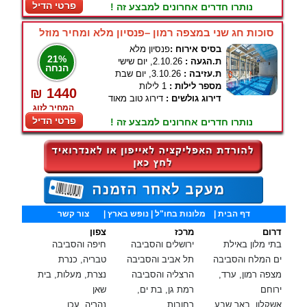
פרטי הדיל
נותרו חדרים אחרונים למבצע זה !
סוכות חג שני במצפה רמון –פנסיון מלא ומחיר מוזל
בסיס אירוח :
פנסיון מלא
21%
ת.הגעה :
2.10.26, יום שישי
הנחה
ת.עזיבה :
3.10.26, יום שבת
מספר לילות :
1 לילות
₪ 1440
דירוג גולשים :
דירוג טוב מאוד
המחיר לזוג
פרטי הדיל
נותרו חדרים אחרונים למבצע זה !
דף הבית
|
מלונות בחו"ל
| נופש בארץ |
צור קשר
דרום
מרכז
צפון
בתי מלון באילת
ירושלים והסביבה
חיפה והסביבה
ים המלח והסביבה
תל אביב והסביבה
טבריה, כנרת
מצפה רמון, ערד,
הרצליה והסביבה
נצרת, מעלות, בית
ירוחם
רמת גן, בת ים,
שאן
אשקלון, באר שבע
רחובות
נהריה, עכו