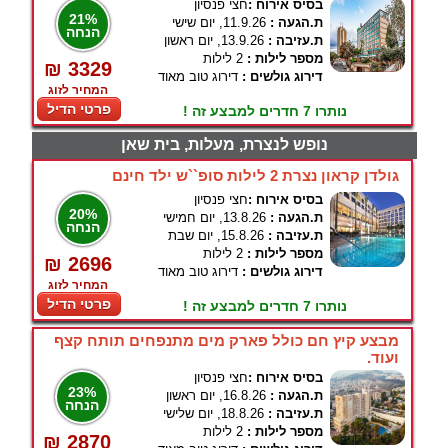
בסיס אירוח :
חצי פנסיון
21%
ת.הגעה :
11.9.26, יום שישי
הנחה
ת.עזיבה :
13.9.26, יום ראשון
מספר לילות :
2 לילות
₪ 3329
דירוג גולשים :
דירוג טוב מאוד
המחיר לזוג
פרטי הדיל
נותרו 7 חדרים למבצע זה !
נופש לנצרת, מעלות, בית שאן
גולדן קראון נצרת 2 לילות סופ``ש ילד חינם
בסיס אירוח :
חצי פנסיון
20%
ת.הגעה :
13.8.26, יום חמישי
הנחה
ת.עזיבה :
15.8.26, יום שבת
מספר לילות :
2 לילות
₪ 2696
דירוג גולשים :
דירוג טוב מאוד
המחיר לזוג
פרטי הדיל
נותרו 7 חדרים למבצע זה !
מבצע קיץ חם כולל פארק מים מתנפחים תותח קצף
ועוד.
בסיס אירוח :
חצי פנסיון
23%
ת.הגעה :
16.8.26, יום ראשון
הנחה
ת.עזיבה :
18.8.26, יום שלישי
מספר לילות :
2 לילות
₪ 2870