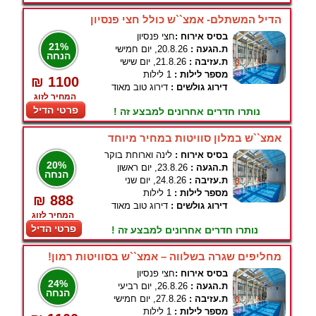
הדיל המשתלם- אמצ``ש כולל חצי פנסיון
בסיס אירוח :
חצי פנסיון
21%
ת.הגעה :
20.8.26, יום חמישי
הנחה
ת.עזיבה :
21.8.26, יום שישי
מספר לילות :
1 לילות
₪ 1100
דירוג גולשים :
דירוג טוב מאוד
המחיר לזוג
פרטי הדיל
נותרו חדרים אחרונים למבצע זה !
אמצ``ש במלון סוויטות במחיר מיוחד
בסיס אירוח :
לינה וארוחת בוקר
20%
ת.הגעה :
23.8.26, יום ראשון
הנחה
ת.עזיבה :
24.8.26, יום שני
מספר לילות :
1 לילות
₪ 888
דירוג גולשים :
דירוג טוב מאוד
המחיר לזוג
פרטי הדיל
נותרו חדרים אחרונים למבצע זה !
מחליפים שגרה בשלווה – אמצ``ש בסוויטות רמון!
בסיס אירוח :
חצי פנסיון
24%
ת.הגעה :
26.8.26, יום רביעי
הנחה
ת.עזיבה :
27.8.26, יום חמישי
מספר לילות :
1 לילות