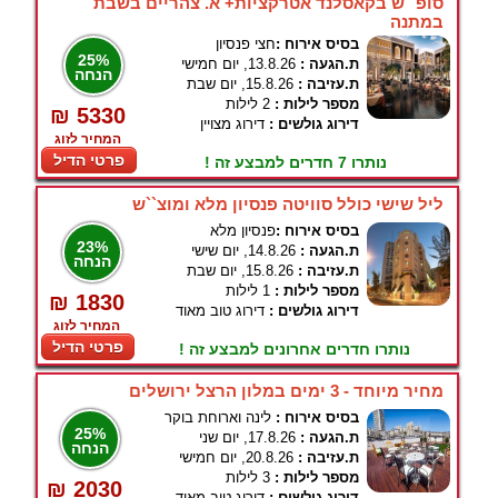
סופ``ש בקאסלנד אטרקציות+ א. צהריים בשבת
במתנה
בסיס אירוח :
חצי פנסיון
25%
ת.הגעה :
13.8.26, יום חמישי
הנחה
ת.עזיבה :
15.8.26, יום שבת
מספר לילות :
2 לילות
₪ 5330
דירוג גולשים :
דירוג מצויין
המחיר לזוג
פרטי הדיל
נותרו 7 חדרים למבצע זה !
ליל שישי כולל סוויטה פנסיון מלא ומוצ``ש
בסיס אירוח :
פנסיון מלא
23%
ת.הגעה :
14.8.26, יום שישי
הנחה
ת.עזיבה :
15.8.26, יום שבת
מספר לילות :
1 לילות
₪ 1830
דירוג גולשים :
דירוג טוב מאוד
המחיר לזוג
פרטי הדיל
נותרו חדרים אחרונים למבצע זה !
מחיר מיוחד - 3 ימים במלון הרצל ירושלים
בסיס אירוח :
לינה וארוחת בוקר
25%
ת.הגעה :
17.8.26, יום שני
הנחה
ת.עזיבה :
20.8.26, יום חמישי
מספר לילות :
3 לילות
₪ 2030
דירוג גולשים :
דירוג טוב מאוד