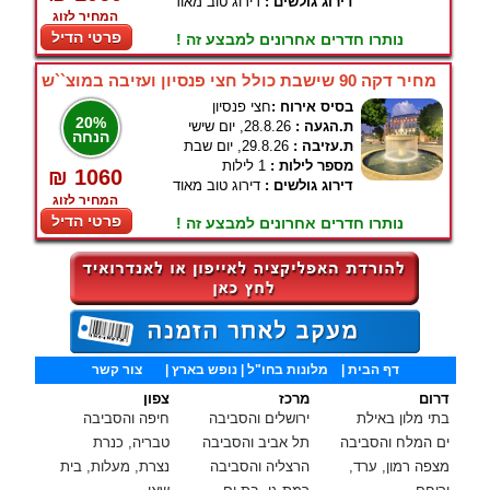
דירוג גולשים :
דירוג טוב מאוד
המחיר לזוג
פרטי הדיל
נותרו חדרים אחרונים למבצע זה !
מחיר דקה 90 שישבת כולל חצי פנסיון ועזיבה במוצ``ש
בסיס אירוח :
חצי פנסיון
20%
ת.הגעה :
28.8.26, יום שישי
הנחה
ת.עזיבה :
29.8.26, יום שבת
מספר לילות :
1 לילות
₪ 1060
דירוג גולשים :
דירוג טוב מאוד
המחיר לזוג
פרטי הדיל
נותרו חדרים אחרונים למבצע זה !
דף הבית
|
מלונות בחו"ל
| נופש בארץ |
צור קשר
דרום
מרכז
צפון
בתי מלון באילת
ירושלים והסביבה
חיפה והסביבה
ים המלח והסביבה
תל אביב והסביבה
טבריה, כנרת
מצפה רמון, ערד,
הרצליה והסביבה
נצרת, מעלות, בית