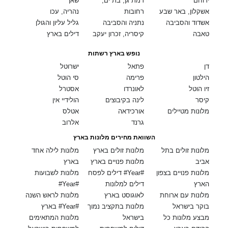
ירוחם
רמת גן, בת ים,
שאן
אשקלון, באר שבע
רחובות
נהריה, עכו
אשדוד והסביבה
נתניה והסביבה
גליל עליון והגולן
טאבה
קיסריה, זכרון יעקב
דילים בארץ
נופש בארץ רשתות
דן
פתאל
ישרוטל
הילטון
פרימה
סי הוטל
זיו הוטל
לאונרדו
אסטרל
קיסר
לינה בקיבוצים
הולידיי אין
מלונות מטיילים
אורכידאה
אטלס
גרנד
אלרוב
השוואת מחירים מלונות בארץ
מלונות זולים בתל
מלונות זולים בארץ
מלונות לילה אחד
אביב
מלונות פנויים בארץ
בארץ
מלונות פנויים בצפון
דילים לפסח #Year#
מלונות לשבועות
הארץ
דילים למלונות
#Year#
מלונות עם ארוחת
לאוגוסט בארץ
מלונות לראש השנה
בוקר בישראל
מלונות בתקציב נמוך
בארץ #Year#
מבצע מלונות כל
בישראל
מלונות המתאימים