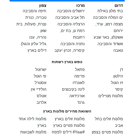
דרום
מרכז
צפון
בתי מלון באילת
ירושלים והסביבה
חיפה והסביבה
ים המלח והסביבה
תל אביב והסביבה
טבריה, כנרת
מצפה רמון, ערד,
הרצליה והסביבה
נצרת, מעלות, בית
ירוחם
רמת גן, בת ים,
שאן
אשקלון, באר שבע
רחובות
נהריה, עכו
אשדוד והסביבה
נתניה והסביבה
גליל עליון והגולן
טאבה
קיסריה, זכרון יעקב
דילים בארץ
נופש בארץ רשתות
דן
פתאל
ישרוטל
הילטון
פרימה
סי הוטל
זיו הוטל
לאונרדו
אסטרל
קיסר
לינה בקיבוצים
הולידיי אין
מלונות מטיילים
אורכידאה
אטלס
גרנד
אלרוב
השוואת מחירים מלונות בארץ
מלונות זולים בתל
מלונות זולים בארץ
מלונות לילה אחד
אביב
מלונות פנויים בארץ
בארץ
מלונות פנויים בצפון
דילים לפסח #Year#
מלונות לשבועות