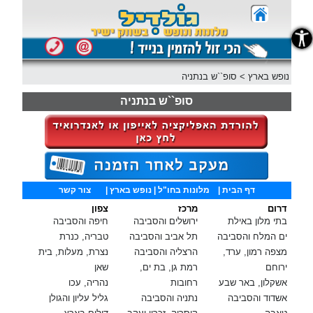
נגישות
נופש בארץ
>
סופ``ש בנתניה
סופ``ש בנתניה
דף הבית
|
מלונות בחו"ל
| נופש בארץ |
צור קשר
דרום
מרכז
צפון
בתי מלון באילת
ירושלים והסביבה
חיפה והסביבה
ים המלח והסביבה
תל אביב והסביבה
טבריה, כנרת
מצפה רמון, ערד,
הרצליה והסביבה
נצרת, מעלות, בית
ירוחם
רמת גן, בת ים,
שאן
אשקלון, באר שבע
רחובות
נהריה, עכו
אשדוד והסביבה
נתניה והסביבה
גליל עליון והגולן