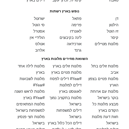
טאבה
קיסריה, זכרון יעקב
דילים בארץ
נופש בארץ רשתות
דן
פתאל
ישרוטל
הילטון
פרימה
סי הוטל
זיו הוטל
לאונרדו
אסטרל
קיסר
לינה בקיבוצים
הולידיי אין
מלונות מטיילים
אורכידאה
אטלס
גרנד
אלרוב
השוואת מחירים מלונות בארץ
מלונות זולים בתל
מלונות זולים בארץ
מלונות לילה אחד
אביב
מלונות פנויים בארץ
בארץ
מלונות פנויים בצפון
דילים לפסח #Year#
מלונות לשבועות
הארץ
דילים למלונות
#Year#
מלונות עם ארוחת
לאוגוסט בארץ
מלונות לראש השנה
בוקר בישראל
מלונות בתקציב נמוך
בארץ #Year#
מבצע מלונות כל
בישראל
מלונות המתאימים
הקודם בארץ
דילים למשפחות
למשפחות בישראל
חוות דעת מלונות
בישראל
מלונות חצי פנסיון
בישראל
דילים הכל כלול בארץ
בישראל