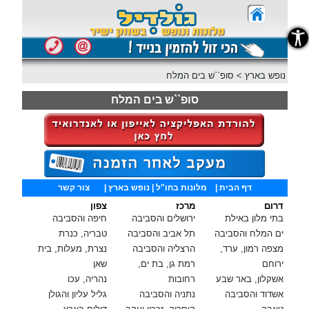
נגישות
נופש בארץ
>
סופ``ש בים המלח
סופ``ש בים המלח
דף הבית
|
מלונות בחו"ל
| נופש בארץ |
צור קשר
דרום
מרכז
צפון
בתי מלון באילת
ירושלים והסביבה
חיפה והסביבה
ים המלח והסביבה
תל אביב והסביבה
טבריה, כנרת
מצפה רמון, ערד,
הרצליה והסביבה
נצרת, מעלות, בית
ירוחם
רמת גן, בת ים,
שאן
אשקלון, באר שבע
רחובות
נהריה, עכו
אשדוד והסביבה
נתניה והסביבה
גליל עליון והגולן