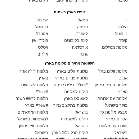
טאבה
קיסריה, זכרון יעקב
דילים בארץ
נופש בארץ רשתות
דן
פתאל
ישרוטל
הילטון
פרימה
סי הוטל
זיו הוטל
לאונרדו
אסטרל
קיסר
לינה בקיבוצים
הולידיי אין
מלונות מטיילים
אורכידאה
אטלס
גרנד
אלרוב
השוואת מחירים מלונות בארץ
מלונות זולים בתל
מלונות זולים בארץ
מלונות לילה אחד
אביב
מלונות פנויים בארץ
בארץ
מלונות פנויים בצפון
דילים לפסח #Year#
מלונות לשבועות
הארץ
דילים למלונות
#Year#
מלונות עם ארוחת
לאוגוסט בארץ
מלונות לראש השנה
בוקר בישראל
מלונות בתקציב נמוך
בארץ #Year#
מבצע מלונות כל
בישראל
מלונות המתאימים
הקודם בארץ
דילים למשפחות
למשפחות בישראל
חוות דעת מלונות
בישראל
מלונות חצי פנסיון
בישראל
דילים הכל כלול בארץ
בישראל