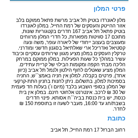
פרטי המלון
מלון לאונרדו בוטיק תל אביב מרשת פתאל ממוקם בלב
אזור ההייטק והעסקים של רמת החייל. במלון לאונרדו
בוטיק פתאל תל אביב 167 חדרים בקטגוריות שונות,
מתוכם 17 סוויטות מפוארות, כל חדרי המלון מרווחים
ומעוצבים בעצוב ייחודי של ליאורה עופר, משה ונעה
קסטיאל ואדריכל ארי שאלתיאל בסגנון חדשני ומודרני.
טרקלין העסקים במלון מציע מגוון שירותים עסקיים וכיבוד
עשיר במהלך כל שעות הפעילות. במלון ממוקם במרחק
הליכה מבתי הקפה ומקומות הבילוי של קריית עתידים.
המלון מציע שאטלים לחוף הילטון ולנמל תל אביב (כיוון
אחד), פרטים בקבלה. למלון אין חניה באמצ``ש, החניה
בסמיכות למלון, בתשלום. ניתן לחנות בחניון התת-קרקעי
של המלון בסופי השבוע בלבד (מיום ו`) בעלות חד פעמית
של 30 ₪ לרכב. אינטרנט אלחוטי חינם. במלון אין בית
כנסת, יש בית כנסת בביה``ח אסותא. פינוי חדרים
בשבת/חג עד 16:00, מעבר לשעה זו בתוספת 150 ₪
לחדר.
כתובת
רחוב הברזל 17 רמת החייל, תל אביב