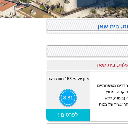
ת, בית שאן
ציון על פי 153 חוות דעת
י אירוח חלקם חדרים משפחתיים
כת קפה. מחוץ
8.81
 (בעונה, ללא
ר עשיר של מנות
הצג מפה
! לפרטים