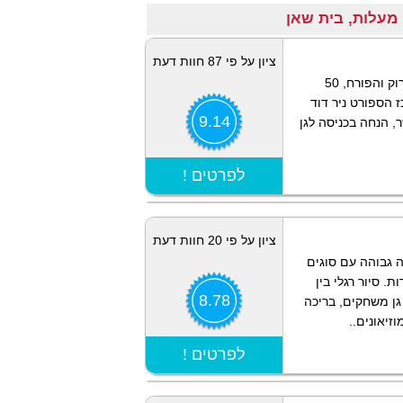
ציון על פי 87 חוות דעת
בלב עמק המעיינות ולמרגלות הגלבוע, מתחם הירוק והפורח, 50
 הספורט ניר דוד
9.14
, הנחה בכניסה לגן
הצג מפה
! לפרטים
ציון על פי 20 חוות דעת
 גבוהה עם סוגים
. סיור רגלי בין
8.78
גן משחקים, בריכה
זיאונים..
הצג מפה
! לפרטים