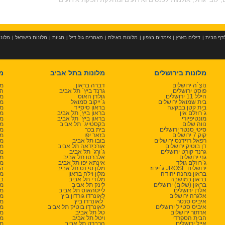
דף הבית
|
דילים בארץ
|
צימרים בצפון
|
מלונות באילת
|
מאמרים גול דיל
|
תגיות
|
מלונות בישראל
|
מלונו
מלונות בירושלים
מלונות בתל אביב
מ
נוֹצֶ`ה ירושלים
דברה בראון
מל
פוסט ירושלים
גרנד ביץ` תל אביב
הב
הילל 11 ירושלים
גולדן האוס
מל
בית שמואל ירושלים
ג`ייקוב סמואל
מל
בית קטן בבקעה
בראון סיסייד
מל
ג`רוזלם אין
בראון ביץ` תל אביב
מל
מונטיפיורי
בראון ביץ` תל אביב
מל
נווה שלום
בקסטייג` תל אביב
מל
סיטי סנטר ירושלים
בית בכר
מל
קוק 7 ירושלים
בזאר יפו
מל
רפאל רזידנס ירושלים
בובו תל אביב
מל
דן בוטיק ירושלים
אורכידאה תל אביב
מל
גרנד קורט ירושלים
ג`ורג` תל אביב
מל
גני ירושלים
אלברטו תל אביב
מל
ג`רוזלם גולד
אינתא יפו תל אביב
מל
ג`יירוז JROSE ירושלים
מלון סי נט תל אביב
הא
בראון מחנה יהודה
מלון וילה בראון
מל
בראון במושבה
מלודי תל אביב
בר
בראון (שלום) ירושלים
לינק תל אביב
מל
אלדן ירושלים
לייטהאוס תל אביב
מל
אלגרה ירושלים
לאונרדו גורדון ביץ
מל
איביס סנטר
לאונרדו ביץ`
מל
איביס סטייל ירושלים
לאונרדו בוטיק תל אביב
מל
ארתור ירושלים
טל תל אביב
מל
הבית הספרדי
ויטל תל אביב
מל
אייל ירושלים
הרברט תל אביב
מל