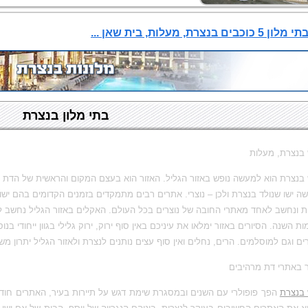
כוכבים בנצרת, מעלות, בית שאן ...
בתי מלון בנצרת
 בנצרת, מעלות
 בנצרת הוא למעשה נופש באזור הגליל. האזור הוא בעצם המקום והראשית של הדת הנ
 ישו שנולד בנצרת ולכן – נוצרי. אתרים רבים מתמקדים בזמנים הקדומים בהם ישו גד
ית ונחשב לאחד מאתרי החובה של נוצרים בכל העולם. האקלים באזור הגליל נחשב לנו
ות השנה. הסיורים באזור ימלאו את עיניכם באין סוף ירוק, ירוק גלילי בגוון ייחודי 
ים וגם למוסלמים. הרים, נחלים ואין סוף עצים נותנים לנצרת ולאזור הגליל יתרון משמ
ר באתרי דת מרהיבים
 בנצרת
הפך פופולרי עם השנים ובמסגרת שימת דגש על תיירות בעיר, האתרים חודשו