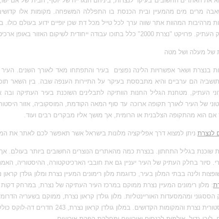
א את האתרים החשובים בעיקר לנצרות, ביניהם הנגרייה של יוסף, הבית של אם ישו,
אבה מרים מים מהמעיין ובית הכנסת בו התפללה המשפחה. מקומות אלו קדושים 
ות מרהיבות המהוות אתר שווה ערך לכל טייל מכל דת שכן יופיים ידוע בעולם כולו.
רויקט "נצרת 2000" כלל בתוכו עבודה ייחודית לשיקום האזור באופן ארכיטקטוני.
 של מעלה ושל מטה
ות בנצרת ושאר אפשרויות הלינה נפוצים בעיר והתפתחו מאד לאורך השנים. העי
תושביה הם ערביים והיא מתבססת בעיקר על התיירות הענפה שבה. בין השאר תוכלו
וני העתיק, מטחנת הגליל החנות הוותיקה לתבלינים השוכנת בעיר העתיקה ובה אל
וני של העיר לאורך תקופה ארוכה עד סוף המאה הקודמת, המוסקוביה, אזור היסטו
 אם הוא מהתקופה הצלבנית או הרומית, אך מושך אליו מבקרים רבים ועוד.
ם לנצרת
ניתן למצוא דרך אפליקציה מלונות בישראל אשר תאפשר לכם לאתר את המלו
 שוכנת בגליל התחתון. בנצרת כמה מהאתרים הנוצרים החשובים ביותר בעולם. אך 
רי. סיור בחלק העתיק של העיר
יעניין גם את חובבי הארכיטקטורה, ההיסטוריה, האמ
פצות ולינה בבתי המלון בעיר, כדוגמת מלון רימונים המעיין נצרת ומלון גולדן קראון
ת
:
מלון
רימונים המעיין נצרת ממוקם במרכז העיר העתיקה של נצרת, במרחק דקות
 הססגוני ומהמסעדות האוריינטליות
.
מלון גולדן קראון נצרת, ממוקם בשעריה הדרומ
, לובי גדול, אולמות לכנסים ואירועים ומחלקת הפקת אירועים