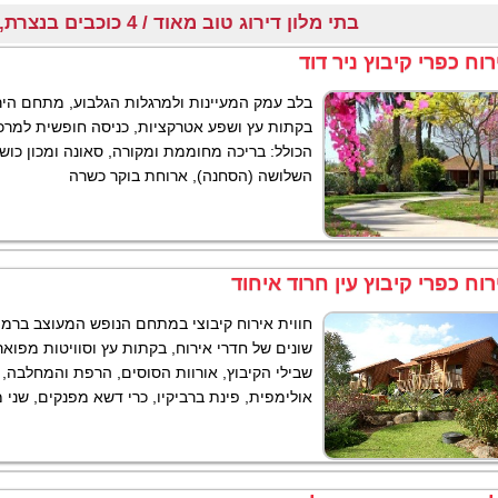
בתי מלון דירוג טוב מאוד / 4 כוכבים בנצרת, מעלות, בית שאן
רוח כפרי קיבוץ ניר דוד
בקתות עץ ושפע אטרקציות, כניסה חופשית למרכז
הכולל: בריכה מחוממת ומקורה, סאונה ומכון כושר
השלושה (הסחנה), ארוחת בוקר כשרה
רוח כפרי קיבוץ עין חרוד איחוד
חווית אירוח קיבוצי במתחם הנופש המעוצב ברמה
שונים של חדרי אירוח, בקתות עץ וסוויטות מפוארות
שבילי הקיבוץ, אורוות הסוסים, הרפת והמחלבה, 
אולימפית, פינת ברביקיו, כרי דשא מפנקים, שני מו