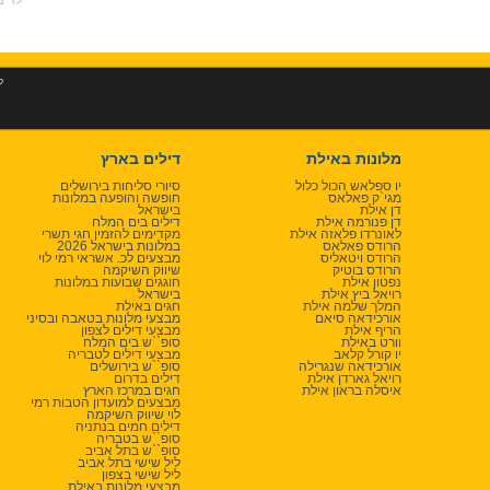
ל
מלונות באילת
דילים בארץ
יו ספלאש הכול כלול
סיורי סליחות בירושלים
מגי`ק פאלאס
חופשה והופעה במלונות
דן אילת
בישראל
דן פנורמה אילת
דילים בים המלח
לאונרדו פלאזה אילת
מקדימים להזמין חגי תשרי
הרודס פאלאס
במלונות בישראל 2026
הרודס ויטאליס
מבצעים לכ. אשראי רמי לוי
הרודס בוטיק
שיווק השיקמה
נפטון אילת
חוגגים שבועות במלונות
רויאל ביץ אילת
בישראל
המלך שלמה אילת
חגים באילת
אורכידאה סיאם
מבצעי מלונות בטאבה ובסיני
הריף אילת
מבצעי דילים לצפון
וורט באילת
סופ``ש בים המלח
יו קורל קלאב
מבצעי דילים לטבריה
אורכידאה שנגרילה
סופ``ש בירושלים
רויאל גארדן אילת
דילים בדרום
איסלה בראון אילת
חגים במרכז הארץ
מבצעים למועדון הטבות רמי
לוי שיווק השיקמה
דילים חמים בנתניה
סופ``ש בטבריה
סופ``ש בתל אביב
ליל שישי בתל אביב
ליל שישי בצפון
מבצעי מלונות באילת