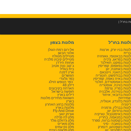
ת בחו"ל
|
לונות בחו"ל
מלונות בצפון
ונות בניו יורק, ארצות
אל-רום רמת-הגולן
רית
אלוני הבשן
ונות בבאטומי, גאורגיה
מטיילים מטולה
ונות בפראג, צ'כיה
מטיילים קיבוץ מלכיה
ונות בפוקט, תאילנד
אחוזת הירדן
ונות בפאפוס, קפריסין
ג`קוב נווה אטיב
ונות באתונה, יוון
בית בגליל
ונות בהאנוי, וייטנאם
ארץ דפנה
ונות בבודפשט, הונגריה
הגושרים
ונות באיה נאפה, קפריסין
כפר גלעדי
ונות באמסטרדם, הולנד
כפר הנופש הוילג`
ונות בווינה, אוסטריה
דילון 48
ונות בפריז, צרפת
הארחה בקיבוצים
ונות בטירנה, אלבניה
חופשה בישראל
ונות בדובאי, איחוד
דילים בארץ
מירויות
השוואת מחירים מלונות
ונות בלונדון, אנגליה,
בארץ
יטניה
מלונות ברגע האחרון
ונות בברלין, גרמניה
מלונות בארץ
ונות ברודוס, יוון
Fly And Drive
ונות באיסטנבול, טורקיה
אורחן יואב
ונות במנאמה, בחריין
מלון לה פרלה
ונות בקוסטה ברווה, ספרד
מלון ג'רוזלם גולד
ונות בטאבה - סיני
מלון מאריס
ונות בקופנהגן, דנמרק
מלון נס עמים
ונות בסלוניקי, יוון
מלון פלאזה נצרת