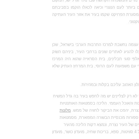
 מרים והמשפחה הקדושה שבו נולד וגדל ישו, המקום
ביותר לעם הנוצרי וכיאה לכאלו הוקמו בסביבתם
 במסגרת הפרויקט שקמו בעיר את אזור העיר העתיקה
ר עצמה נחשבת למרכז התרבות הערבי בישראל, שכן
 להגיע לאתרים שונים ברחבי העיר, ביניהם השוק
פי סוגי תבלינים, בית הסראייה שהוא היה המרכז
רי עם משמעות לעם הרוסי, בית המרחץ העתיק שלא
ן האהוב עליכם בקלות ובמהירות.
לא רק לצליינים יש מה לחפש בעיר בה גדל המשיח
נות והאוכל העממי. הליכה בסמטאות האותנטיות
 נצרת, יהפכו את הביקור לחוויה של ממש
.
מלונות
 ספורות מכנסיית הבשורה המפוארת, מסמטאות
יים של העיר נצרת, ונמצא דקות הליכה מהעיר
ההיסטורית נצרת והמקומות הקדושים. במלון גולדן קראון נצרת, 243 חדרים דה-לוקס כולל 4 סוויטות, ספא, בריכות שחיה, מועדון כושר, מועדון