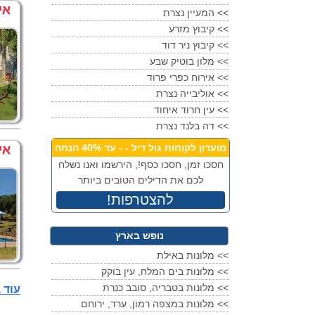
מלון רמדה אוליבייה
נצרת
אי
<<
המעיין נצרת
<<
קיבוץ מזרע
<<
קיבוץ ניר דוד
<<
מלון בוטיק שבע
<<
אירוח כפרי פרוד
<<
אוליבייה נצרת
<<
עין חרוד איחוד
<<
דה בלנד נצרת
מועדון לקוחות גול דיל - - עד 40% הנחה
אי
חסכו זמן, חסכו כסף!, הירשמו ואנו נשלח
לכם את הדילים הטובים ביותר
!להצטרפות
נופש בארץ
מלונות באילת <<
מלונות בים המלח, עין בוקק <<
מלונות בטבריה, סובב כנרת <<
עוד בתי מלון 3 
מלונות במצפה רמון, ערד, ירוחם <<