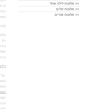
למצו
מלונות לילה אחד <<
בו ש
מלונות זולים <<
כנסי
מלונות פנויים <<
והשוק העתיק. פ
נצרת
מלונ
רוב 
העיר
השלט
ברור
דילי
נצרת
הנוצ
והמשו
בנצר
השוק
ילדים