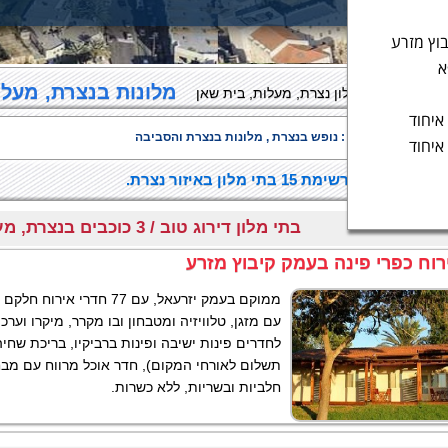
בוץ מזרע
א
מלונות בנצרת, מעלו
מפה בתי מלון נצרת, מעלות, בית שאן
 איחוד
ות בערים בסביבה :
נופש בנצרת
, מלונות בנצרת והסביבה
 איחוד
לון בנצרת, רשימת 15 בתי מלון באיזור נצרת.
בתי מלון דירוג טוב / 3 כוכבים בנצרת, מעלות, בית שאן
לבוע
רוח כפרי פינה בעמק קיבוץ מזרע
ממוקם בעמק יזרעאל, עם 77 חדר
עם מזגן, טלוויזיה ומטבחון ובו מקרר, מיקרו וער
תיקה
נצרת
לחדרים פינות ישיבה ופינות ברביקיו, בריכת שחיה
תשלום לאורחי המקום), חדר אוכל מרווח עם מבח
חלביות ובשריות, ללא כשרות.