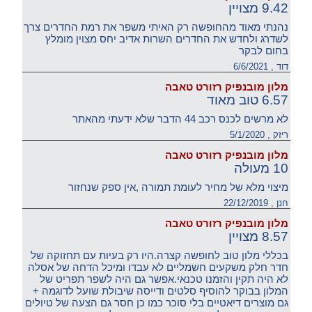
9.42 מצויין
נהנתי מאוד מהחופשה רק האיתי משפר את רמת החדרים צרך
לשדרג ולחדש את החדרים השרות אדיב יחס מצוין מומלץ
בחום לבקר
דוד , 6/6/2021
מלון מובנפיק רזורט טאבה
6.57 טוב מאוד
לא מרשים לכנס רכב 44 הדבר שלא ידעתי מהאתר
ריזק , 5/1/2020
מלון מובנפיק רזורט טאבה
10 מעולה
מיצוי מלא של מחיר לעומת תמורה ,אין ספק שנחזור
חנן , 22/12/2019
מלון מובנפיק רזורט טאבה
8.57 מצויין
בכללי מלון טוב לחופשה קצרה.היו רק בעיות עם תחזוקה של
חדר חלק משקעים חשמליים לא עבדו ומיכל הדחה של אסלה
לא היה תקין והזמנו טכנאי.אפשר גם היה לשפר תפריט של
המלון בבוקר להוסיף סלטים ודייסה שיבולת שועל לדוגמה +
גם מוצרים דיאטיים בלי סוכר כמו כן חסר גם הצעה של טיולים