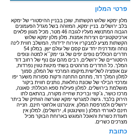
פרטי המלון
מלון ימקא שלוש הקשתות, שוכן בבניין ההיסטורי של ימקא
בלב ירושלים. בניין ימקא, המזוהה בשל מגדל הפעמונים
הגבוה המתנשא מעליו לגובה 46 מטר, מכיל מגוון פלאים
ארכיטקטוניים ויצירות אמנות. מלון מלון ימקא שלוש
הקשתות מציע למבקריו אירוח ידידותי, המשלב חווית לינה
נוחה ומודרנית יחד עם קסם של עולם ישן. במלון 54
חדרים הכוללים נופים יפים של גני ימק``א למטה ונופים
היסטוריים של ירושלים, רבים מהם עם נוף של רחוב דוד
המלך. כל החדרים מרוהטים בשתי מיטות טווין נפרדות,
עם אופציה לשלישית.מיקומו המרכזי של המלון, סמוך
למלון המלך דוד, מתחם התחנה ודקות ספורות משער יפו
ומרכזי הבילוי של שכונת נחלאות, נותנים חווית ביקור
מושלמת בירושלים. למלון פעילות ספא הכוללת: סאונה,
מרכז כושר, ג`קוזי ובריכת שחייה מקורה, בהתאם לתו
הירוק בלבד. גישה למגרשי ימקא שגרשה הוותיק של ביתר
ירושלים ולמרפסת המלון. אינטרנט אלחוטי חינם. חנייה
חינם לאורחי המלון ( וושינגטון 4, ירושלים). למלון אין
תעודת כשרות והאוכל המוגש בארוחת הבוקר מכיל
מצרכים כשרים.
כתובת