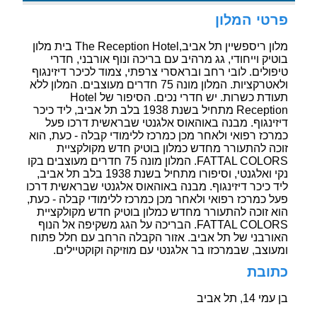
פרטי המלון
מלון ריספשיין תל אביב,The Reception Hotel בית מלון
בוטיק וייחודי, גג מרהיב עם בריכה ונוף אורבני, חדרי
טיפולים. לובי רחב ובראסרי צרפתי, צמוד לכיכר דיזינגוף
ולאטרקציות. המלון מונה 75 חדרים מעוצבים. המלון ללא
תעודת כשרות. יש חדרי נכים. הסיפור של Hotel
Reception מתחיל בשנת 1938 בלב תל אביב, ליד כיכר
דיזינגוף. מבנה באוהאוס אלגנטי שבראשית דרכו פעל
כמרכז רפואי ולאחר מכן כמרכז ללימודי קבלה - כעת, הוא
זוכה להתעורר מחדש כמלון בוטיק חדש מקולקציית
FATTAL COLORS. המלון מונה 75 חדרים מעוצבים בקו
נקי ואלגנטי, וסיפורו מתחיל בשנת 1938 בלב תל אביב,
ליד כיכר דיזינגוף. מבנה באוהאוס אלגנטי שבראשית דרכו
פעל כמרכז רפואי ולאחר מכן כמרכז ללימודי קבלה - כעת,
הוא זוכה להתעורר מחדש כמלון בוטיק חדש מקולקציית
FATTAL COLORS. הבריכה על הגג משקיפה אל הנוף
האורבני של תל אביב. אזור הקבלה הרחב עם חלל פתוח
ומעוצב, שבמרכזו בר אלגנטי עם מוזיקה וקוקטיילים.
כתובת
בן עמי 14, תל אביב