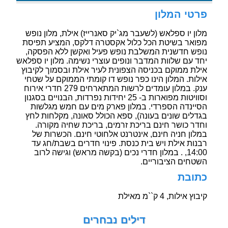
פרטי המלון
מלון יו ספלאש (לשעבר מג`יק סאנרייז) אילת, מלון נופש
מפואר בשיטת הכל כלול אקסטרה דלקס, המציע תפיסת
נופש חדשנית המשלבת נופש פעיל ואקשן ללא הפסקה,
יחד עם שלוות המדבר ונופים עוצרי נשימה. מלון יו ספלאש
אילת ממוקם בכניסה הצפונית לעיר אילת ובסמוך לקיבוץ
אילות. המלון הינו כפר נופש דו קומתי הממוקם על שטחי
ענק. במלון עומדים לרשות המתארחים 279 חדרי אירוח
וסוויטות מפוארות ב- 25 יחידות נפרדות, הבנויים בסגנון
הסיינדה הספרדי. במלון פארק מים עם חמש מגלשות
בגדלים שונים בעונה), ספא הכולל סאונה, מקלחות לחץ
וחדר כושר חינם בריכת זרמים, בריכת שחיה מקורה.
במלון חניה חינם, אינטרנט אלחוטי חינם. הכשרות של
רבנות אילת ויש בית כנסת. פינוי חדרים בשבת/חג עד
14:00, . במלון חדרי נכים (בקשה מראש) וגישה לרוב
השטחים הציבוריים.
כתובת
קיבוץ אילות, 4 ק``מ מאילת
דילים נבחרים