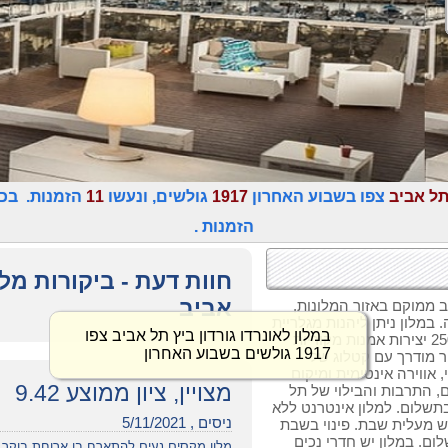
 תל אביב
צפו בשבוע האחרון
1917
גולשים, ונעשו
11
הזמנות. בכל
הזמנות .
חוות דעת - ביקורות מלון
אביב
ב ממוקם באזור המלונות,
במלון ניתן ליהנות מגלריית
במלון לאונרדו גורדון ביץ תל אביב צפו
האומנות המוצגת כתערוכה מתחלפת של כ- 250 יצירות אמנות מקוריות
1917 גולשים בשבוע האחרון
ר מודרך עם קטלוג של
 אווירה אינטימית ומיקום
מצויין, ציון ממוצע 9.42
 התרבות והבילוי של תל
ובתשלום. למלון אינטרנט ללא
ניסים , 5/11/2021
יש מעלית שבת. פינוי בשבת
ת תשלום. במלון יש חדרי נכים
מלון מקסים.נעים להתארח בו.ארוחת בוקר ע