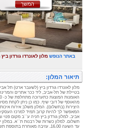
המשך
באתר הנופש
מלון לאונרדו גורדון ביץ
תיאור המלון:
מלון לאונרדו גורדון ביץ (לשעבר ארט) תל אבי
בטיילת של תל-אביב, ליד ככר אתרים והמרינה. 
מהאוסף של דובי שיף. כמו כן ניתן לקחת מסיו
היצירות (בתשלום). המלון משלב אירוח איכותי,
המאפשר לך להיות קרוב תמיד למרכז העסקים,
אביב. למלון גורדון ביץ חניה ע``ב מקום פנוי 
תשלום. למלון כשרות של רבנות ת``א. במלון 
עד השעה 16.00, עזיבה מאוחרת בתוספ