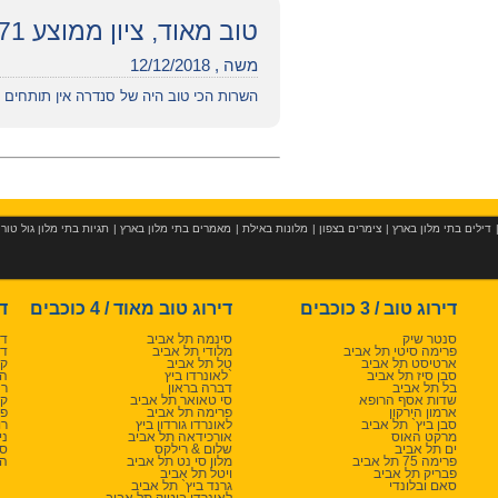
טוב מאוד, ציון ממוצע 7.71
משה , 12/12/2018
השרות הכי טוב היה של סנדרה אין תותחים 
דילים בתי מלון בארץ
|
צימרים בצפון
|
מלונות באילת
|
מאמרים בתי מלון בארץ
|
תגיות בתי מלון גול טור
דירוג טוב / 3 כוכבים
דירוג טוב מאוד / 4 כוכבים
די
סנטר שיק
סינמה תל אביב
דן
פרימה סיטי תל אביב
מלודי תל אביב
דן
ארטיסט תל אביב
טל תל אביב
קר
סבן סיז תל אביב
לאונרדו ביץ`
הר
בל תל אביב
דברה בראון
רנ
שדות אסף הרופא
סי טאואר תל אביב
קר
ארמון הירקון
פרימה תל אביב
פל
סבן ביץ` תל אביב
לאונרדו גורדון ביץ
רו
מרקט האוס
אורכידאה תל אביב
ני
ים תל אביב
שלום & רילקס
סט
פרימה 75 תל אביב
מלון סי נט תל אביב
הר
פבריק תל אביב
ויטל תל אביב
סאם ובלונדי
גרנד ביץ` תל אביב