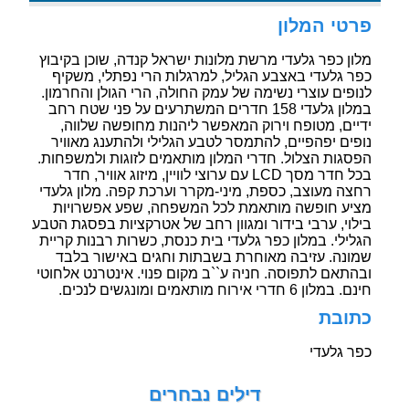
פרטי המלון
מלון כפר גלעדי מרשת מלונות ישראל קנדה, שוכן בקיבוץ
כפר גלעדי באצבע הגליל, למרגלות הרי נפתלי, משקיף
לנופים עוצרי נשימה של עמק החולה, הרי הגולן והחרמון.
במלון גלעדי 158 חדרים המשתרעים על פני שטח רחב
ידיים, מטופח וירוק המאפשר ליהנות מחופשה שלווה,
נופים יפהפיים, להתמסר לטבע הגלילי ולהתענג מאוויר
הפסגות הצלול. חדרי המלון מותאמים לזוגות ולמשפחות.
בכל חדר מסך LCD עם ערוצי לוויין, מיזוג אוויר, חדר
רחצה מעוצב, כספת, מיני-מקרר וערכת קפה. מלון גלעדי
מציע חופשה מותאמת לכל המשפחה, שפע אפשרויות
בילוי, ערבי בידור ומגוון רחב של אטרקציות בפסגת הטבע
הגלילי. במלון כפר גלעדי בית כנסת, כשרות רבנות קריית
שמונה. עזיבה מאוחרת בשבתות וחגים באישור בלבד
ובהתאם לתפוסה. חניה ע``ב מקום פנוי. אינטרנט אלחוטי
חינם. במלון 6 חדרי אירוח מותאמים ומונגשים לנכים.
כתובת
כפר גלעדי
דילים נבחרים