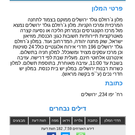
פרטי המלון
מלון ג`רוזלם גולד ירושלים ממוקם בצמוד לתחנה
המרכזית ומרכז הקניות. מלון ג`רוזלם גולד ירושלים נמצא
מול מרכז הקונגרסים ובמרחק הליכה או נסיעה קצרה
מאטרקציות תיירותיות חשובות כגון: הכנסת, מוזיאון
ישראל, שוק מחנה יהודה, המדרחוב ועוד. במלון ג`רוזלם
גולד ירושלים 196 חדרי אירוח אלגנטיים כולל 24 סוויטות
וכן מרכז עסקים מצויד ומשוכלל. למלון חניה בתשלום.
אינטרנט אלחוטי חינם. מעלית שבת לפי דרישה. עזיבה
בשבת עד 11:00, עזיבה מאוחרת, בתוספת תשלום. למלון
כשרות רבנות ירושלים. במלון יש בית כנסת. במלון יש
חדרי נכים (ע``פ בקשה מראש).
כתובת
רח` יפו 234, ירושלים
דילים נבחרים
חדרי המלון
כתובת
גלריה
וידאו
מפה
חוות דעת
מבצעים
דירוג האורחים 7.59, 182 חוות דעת