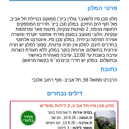
פרטי המלון
מלון סבן סיז (לשעבר גולדן ביץ`) ממוקם בטיילת תל אביב,
מול חוף הים התיכון. במלון סבן ביץ` חדרים המספקים
תחושה נעימה, 2 סוויטות ענקיות, מיטות פאר ומרפסות
ענקיות. הלובי מעוצב בסגנון מזרחי אותנטי יוקרתי ומשרה
אווירה חמימה וביתית. במלון סבן סיז. אינטרנט אלחוטי
בחדרים חינם. למלון אין חניה פרטית, סמוך למלון יש חניה
עירונית בתשלום. ארוחת בוקר במלון, ללא תעודת כשרות.
עזיבה בשבת עד 12:00, עזיבה מאוחרת באישור
ובתשלום. במלון יש חדרי נכים (ע``פ בקשה מראש).
כתובת
הרברט סמואל 56, תל אביב- סוף רחוב אלנבי
דילים נבחרים
מלון סבן סיז תל אביב, 3 לילות ,סופ"ש
בסיס אירוח :
ל.וארוחת בוקר
מחיר
ת.הגעה :
10.8.26, יום שני
בלעדי
ת.עזיבה :
13.8.26, יום חמישי
מספר לילות :
3 לילות