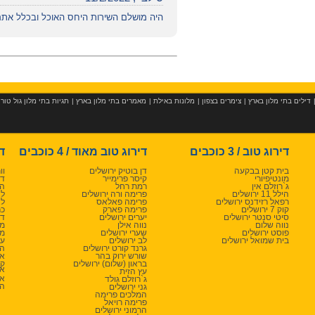
היה מושלם השירות היחס האוכל ובכלל אתם
דילים בתי מלון בארץ
|
צימרים בצפון
|
מלונות באילת
|
מאמרים בתי מלון בארץ
|
תגיות בתי מלון גול טור
דירוג טוב / 3 כוכבים
דירוג טוב מאוד / 4 כוכבים
די
בית קטן בבקעה
דן בוטיק ירושלים
וו
מונטיפיורי
קיסר פרימייר
דן
ג`רוזלם אין
רמת רחל
המ
הילל 11 ירושלים
פרימה ורה ירושלים
לא
רפאל רזידנס ירושלים
פרימה פאלאס
לא
קוק 7 ירושלים
פרימה פארק
כר
סיטי סנטר ירושלים
יערים ירושלים
דן
נווה שלום
נווה אילן
מצ
פוסט ירושלים
שערי ירושלים
ממ
בית שמואל ירושלים
לב ירושלים
ענ
גרנד קורט ירושלים
הר
שורש ירוק בהר
או
בראון (שלום) ירושלים
קא
אד
עץ הזית
אל
ג`רוזלם גולד
הת
גני ירושלים
המלכים פרימה
פרימה רויאל
הרמוני ירושלים