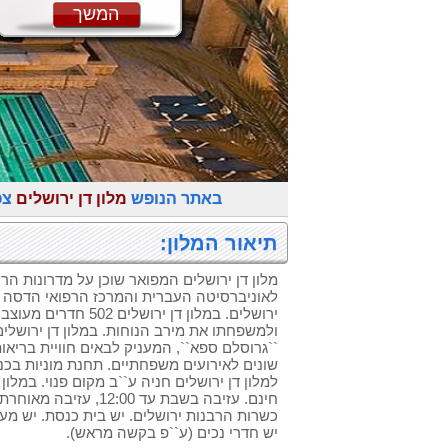
המשך
באתר הנופש
מלון דן ירושלים
צפ
תיאור המלון:
מלון דן ירושלים המפואר שוכן על מדרונות הר
לאוניברסיטה העברית והמרכז הרפואי הדסה ו
ירושלים. במלון דן ירושל
ולמשפחתו את מירב הנוחות. במלון דן ירושלים
``גרוסלם ספא``, המעניק לבאים חוויית בריאו
למלון דן ירושלים חניה ע``ב מקום פנוי. במלו
חינם. עזיבה בשבת עד 2:00
כשרות הרבנות ירושלים. יש בית כנסת. יש מעל
יש חדרי נכים (ע``פ בקשה מראש).