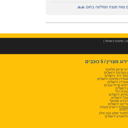
 צוות מנצח ממליצה בחום 🙏🙏
ס
|
מלונות בישראל
|
רוג מצויין / 5 כוכבים
רט קראון פלאזה
 פנורמה ירושלים
לך דוד ירושלים
ונרדו פלאזה ירושלים
ונרדו ירושלים
מים קרית ענבים
 ירושלים
ודת דוד
ילא ירושלים
בל ירושלים
ברט סמואל
ריינט ירושלים
סלנד ריזורט מעלה
ומים
מונד ספא נווה אילן
יאטרון ירושלים