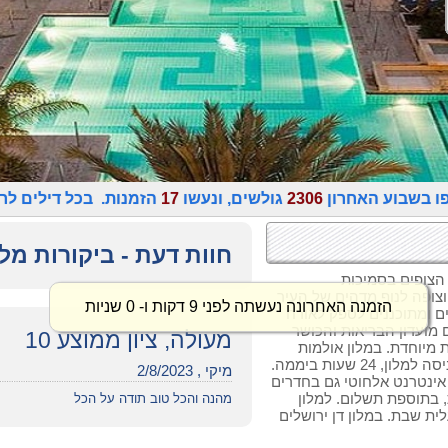
ו בשבוע האחרון
2306
גולשים, ונעשו
17
הזמנות. בכל דילים לר
חוות דעת - ביקורות מלו
 הצופים בסמיכות
צופה לנוף מדהים של העיר
הזמנה האחרונה נעשתה לפני 9 דקות ו- 0 שניות
ים 502 חדרים מעוצבים ומתוכננים לספק לאורח
 מועדון הבריאות והכושר
מעולה, ציון ממוצע 10
ת מיוחדת. במלון אולמות
שונים לאירועים משפחתיים. תחנת מוניות בכניסה למלון, 24 שעות ביממה.
מיקי , 2/8/2023
ן אינטרנט אלחוטי גם בחדרים
1, עזיבה מאוחרת, בתוספת תשלום. למלון
מהנה והכל טוב תודה על הכל
ית שבת. במלון דן ירושלים