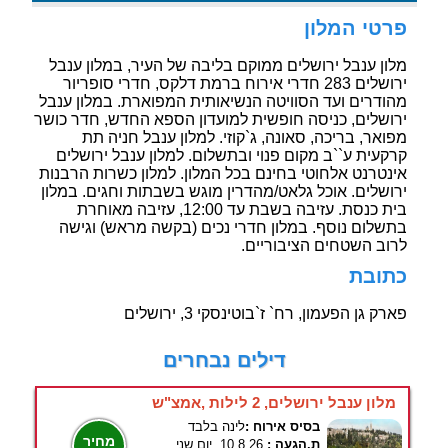
פרטי המלון
מלון ענבל ירושלים ממוקם בליבה של העיר, במלון ענבל
ירושלים 283 חדרי אירוח ברמת דלקס, חדרי סופריור
מהודרים ועד הסוויטה הנשיאותית המפוארת. במלון ענבל
ירושלים, כניסה חופשית למועדון הספא החדש, חדר כושר
מפואר, בריכה, סאונה, ג`קוזי. למלון ענבל חניה תת
קרקעית ע``ב מקום פנוי ובתשלום. למלון ענבל ירושלים
אינטרנט אלחוטי בחינם בכל המלון. למלון כשרות הרבנות
ירושלים. אוכל גלאט/מהדרין מוגש בשבתות וחגים. במלון
בית כנסת. עזיבה בשבת עד 12:00, עזיבה מאוחרת
בתשלום נוסף. במלון חדרי נכים (בקשה מראש) וגישה
לרוב השטחים הציבוריים.
כתובת
פארק גן הפעמון, רח` ז`בוטינסקי 3, ירושלים
דילים נבחרים
מלון ענבל ירושלים, 2 לילות ,אמצ"ש
בסיס אירוח :
לינה בלבד
מחיר
ת.הגעה :
10.8.26, יום שני