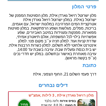
פרטי המלון
מלון ישרוטל רויאל גארדן אילת, מלון הסוויטות המפנק של
ישרוטל באילת. במלון ישרוטל רויאל גארדן אילת
אטרקציית המים המרהיבה במלונות ישראל, עם אגמים,
בריכות, מפלים, מגלשות ושפע הרפתקאות. במלון סוויטות
מפוארות, מפנקות ומצוידות במיטב האביזרים, שפע
אפשרויות בילוי לכל המשפחה, אולם תיאטרון אמיתי,
שדרת קניות ועוד. למלון חניה ע``ב מקום פנוי. למלון
אינטרנט אלחוטי ללא תשלום. למלון כשרות הרבנות אילת.
יש בית כנסת ומעלית שבת. עזיבה בשבת עד 14:00,
עזיבה מאוחרת באישור ובתשלום. במלון יש חדרי נכים
(ע``פ בקשה מראש).
כתובת
דרך פעמי השלום 21, החוף הצפוני, אילת
דילים נבחרים
מלון רויאל גארדן אילת , 3 לילות ,אמצ"ש
בסיס אירוח :
לינה בלבד
מחיר
ת.הגעה :
8.8.26, יום שבת