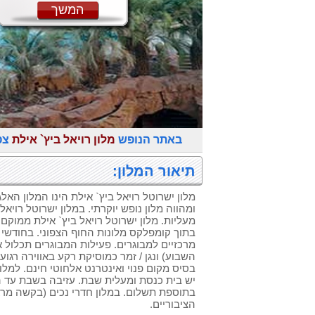
המשך
באתר הנופש
מלון רויאל ביץ` אילת
צפ
תיאור המלון:
מלון ישרוטל רויאל ביץ` אילת הינו המלון האל
מעליות. מלון ישרוטל רויאל ביץ` אילת ממוקם
בתוך קומפלקס מלונות החוף הצפוני. בחודשי ה
מרכזיים למבוגרים. פעילות המבוגרים תכלול א
השבוע) ונגן / זמר כמוסיקת רקע באווירה רגוע
בסיס מקום פנוי ואינטרנט אלחוטי חינם. למלו
בתוספת תשלום. במלון חדרי נכים (בקשה מר
הציבוריים.