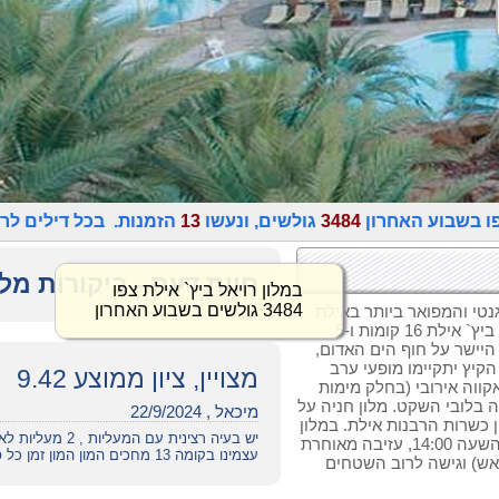
ו בשבוע האחרון
3484
גולשים, ונעשו
13
הזמנות. בכל דילים לר
חוות דעת - ביקורות מלו
גנטי והמפואר ביותר באילת
ומהווה מלון נופש יוקרתי. במלון ישרוטל רויאל ביץ` אילת 16 קומות ו-5
 היישר על חוף הים האדום,
קיץ יתקיימו מופעי ערב
מצויין, ציון ממוצע 9.42
קווה אירובי (בחלק מימות
ה בלובי השקט. מלון חניה על
מיכאל , 22/9/2024
ן כשרות הרבנות אילת. במלון
יש בעיה רצינית ע
יש בית כנסת ומעלית שבת. עזיבה בשבת עד השעה 14:00, עזיבה מאוחרת
עצמינו בקומה 13 מחכים המון המון זמן כל פעם, לא נעים ולא מתאים למלון 5פלוס
אש) וגישה לרוב השטחים