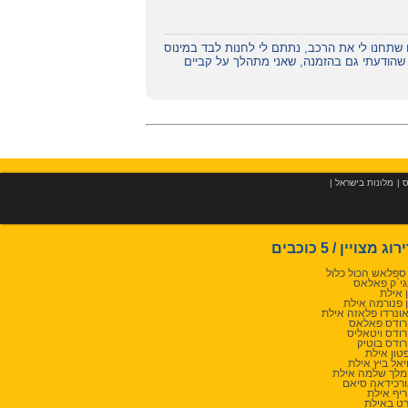
שתחנו לי את הרכב, נתתם לי לחנות לבד במינוס
מלון, יש לציין שהודעתי גם בהזמנה, שאני מתהלך על קביים
ס
|
מלונות בישראל
|
רוג מצויין / 5 כוכבים
 ספלאש הכול כלול
י`ק פאלאס
 אילת
 פנורמה אילת
ונרדו פלאזה אילת
ודס פאלאס
ודס ויטאליס
ודס בוטיק
טון אילת
יאל ביץ אילת
לך שלמה אילת
רכידאה סיאם
יף אילת
רט באילת