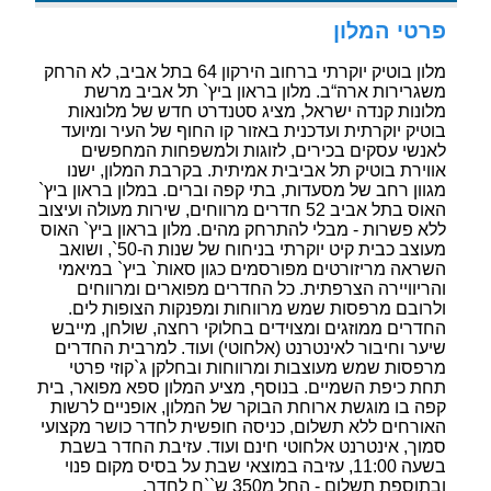
פרטי המלון
מלון בוטיק יוקרתי ברחוב הירקון 64 בתל אביב, לא הרחק
משגרירות ארה“ב. מלון בראון ביץ` תל אביב מרשת
מלונות קנדה ישראל, מציג סטנדרט חדש של מלונאות
בוטיק יוקרתית ועדכנית באזור קו החוף של העיר ומיועד
לאנשי עסקים בכירים, לזוגות ולמשפחות המחפשים
אווירת בוטיק תל אביבית אמיתית. בקרבת המלון, ישנו
מגוון רחב של מסעדות, בתי קפה וברים. במלון בראון ביץ`
האוס בתל אביב 52 חדרים מרווחים, שירות מעולה ועיצוב
ללא פשרות - מבלי להתרחק מהים. מלון בראון ביץ` האוס
מעוצב כבית קיט יוקרתי בניחוח של שנות ה-50`, ושואב
השראה מריזורטים מפורסמים כגון סאות` ביץ` במיאמי
והריוויירה הצרפתית. כל החדרים מפוארים ומרווחים
ולרובם מרפסות שמש מרווחות ומפנקות הצופות לים.
החדרים ממוזגים ומצוידים בחלוקי רחצה, שולחן, מייבש
שיער וחיבור לאינטרנט (אלחוטי) ועוד. למרבית החדרים
מרפסות שמש מעוצבות ומרווחות ובחלקן ג`קוזי פרטי
תחת כיפת השמיים. בנוסף, מציע המלון ספא מפואר, בית
קפה בו מוגשת ארוחת הבוקר של המלון, אופניים לרשות
האורחים ללא תשלום, כניסה חופשית לחדר כושר מקצועי
סמוך, אינטרנט אלחוטי חינם ועוד. עזיבת החדר בשבת
בשעה 11:00, עזיבה במוצאי שבת על בסיס מקום פנוי
ובתוספת תשלום - החל מ350 ש``ח לחדר.