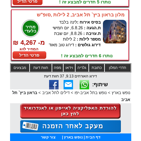
פרטי הדיל
נותרו 5 חדרים למבצע זה !
מלון בראון ביץ` תל אביב, 2 לילות ,סופ"ש
בסיס אירוח :
לינה בלבד
מחיר
ת.הגעה :
6.8.26, יום חמישי
בלעדי
ת.עזיבה :
8.8.26, יום שבת
מספר לילות :
2 לילות
₪ 4,267 -מ
דירוג גולשים :
דירוג טוב מאוד
המחיר לזוג
פרטי הדיל
נותרו 6 חדרים למבצע זה !
חדרי המלון
כתובת
גלריה
וידאו
מפה
חוות דעת
מבצעים
דירוג האורחים 9.13, 37 חוות דעת
שיתוף:
נופש בארץ
>
נופש בתל אביב-יפו
>
דילים לתל אביב
>
בראון ביץ` תל
אביב
דף הבית
| נופש בארץ |
צור קשר